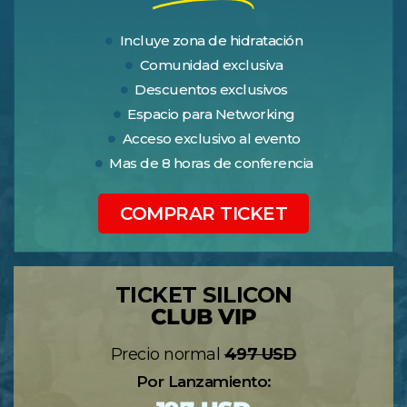
Incluye zona de hidratación
Comunidad exclusiva
Descuentos exclusivos
Espacio para Networking
Acceso exclusivo al evento
Mas de 8 horas de conferencia
COMPRAR TICKET
TICKET SILICON
CLUB VIP
Precio normal
497 USD
Por Lanzamiento: