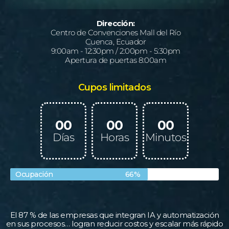
Dirección:
Centro de Convenciones Mall del Río
Cuenca, Ecuador
9:00am - 12:30pm / 2:00pm - 5:30pm
Apertura de puertas 8:00am
Cupos limitados
00
00
00
Días
Horas
Minutos
Ocupación
66%
El 87 % de las empresas que integran IA y automatización
en sus procesos… logran reducir costos y escalar más rápido