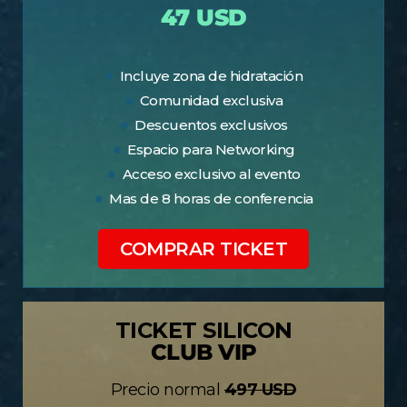
47 USD
Incluye zona de hidratación
Comunidad exclusiva
Descuentos exclusivos
Espacio para Networking
Acceso exclusivo al evento
Mas de 8 horas de conferencia
COMPRAR TICKET
TICKET SILICON
CLUB VIP
Precio normal
497 USD