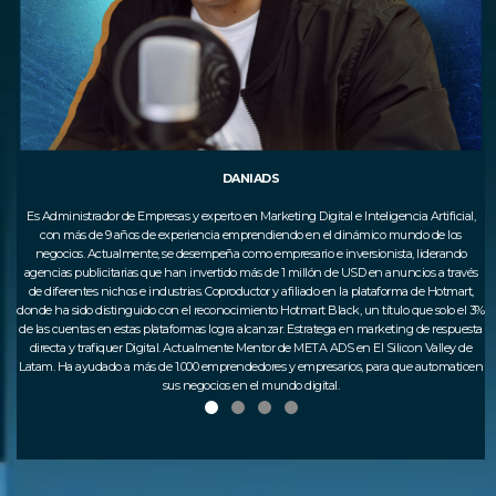
DANIADS
Es Administrador de Empresas y experto en Marketing Digital e Inteligencia Artificial,
d en
con más de 9 años de experiencia emprendiendo en el dinámico mundo de los
uir
negocios. Actualmente, se desempeña como empresario e inversionista, liderando
do
agencias publicitarias que han invertido más de 1 millón de USD en anuncios a través
te
de diferentes nichos e industrias. Coproductor y afiliado en la plataforma de Hotmart,
donde ha sido distinguido con el reconocimiento Hotmart Black, un título que solo el 3%
ial
de las cuentas en estas plataformas logra alcanzar. Estratega en marketing de respuesta
s
directa y trafiquer Digital. Actualmente Mentor de META ADS en El Silicon Valley de
Su
Latam. Ha ayudado a más de 1.000 emprendedores y empresarios, para que automaticen
sus negocios en el mundo digital.