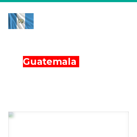
¡El
Silicon Valley de
Latam
por
primera
vez
en
Guatemala
!
Única
fecha.
Conoce las múltiples formas de ganar dinero
en Internet. Inicia tu emprendimiento en el
mundo digital o lleva tu negocio al siguiente
nivel.