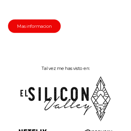
00
00
00
Días
Horas
Minutos
Mas informacion
Tal vez me has visto en: