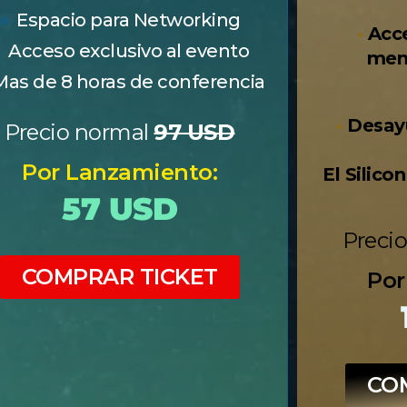
Espacio para Networking
•
Acce
Acceso exclusivo al evento
mem
Mas de 8 horas de conferencia
•
Desay
Precio normal
97 USD
Por Lanzamiento:
El Silico
57 USD
Preci
COMPRAR TICKET
Por
CO