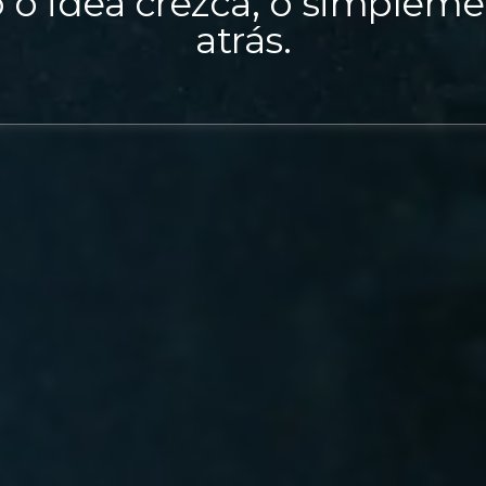
o idea crezca, o simplem
atrás.