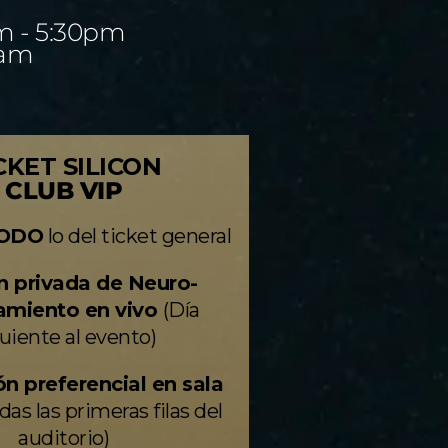
m - 5:30pm
0am
CKET SILICON
CLUB VIP
ODO
lo del ticket general
n privada de Neuro-
amiento en vivo
(Día
uiente al evento)
n preferencial en sala
das las primeras filas del
auditorio)