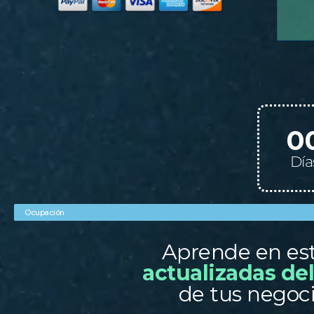
0
Día
Ocupación
Aprende en est
actualizadas d
de tus negoci