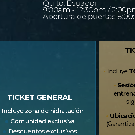
Quito, Ecuador
9:00am - 12:30pm / 2:00p
Apertura de puertas 8:0
TI
•
Incluye
T
•
Sesió
entren
TICKET GENERAL
sig
Incluye zona de hidratación
•
Ubicació
Comunidad exclusiva
(Garantiza
Descuentos exclusivos