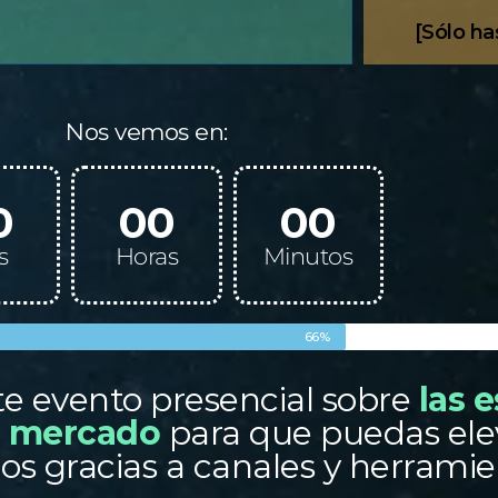
[Sólo ha
Nos vemos en:
0
00
00
s
Horas
Minutos
66%
e evento presencial sobre
las 
el mercado
para que puedas elev
os gracias a canales y herramien