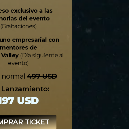
so exclusivo a las
orias del evento
(Grabaciones)
uno empresarial con
mentores de
n Valley
(Día siguiente al
evento)
o normal
497 USD
 Lanzamiento:
197 USD
MPRAR TICKET