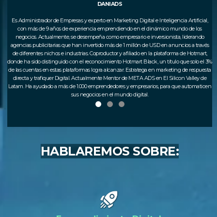
DANIADS
a
Es Administrador de Empresas y experto en Marketing Digital e Inteligencia Artificial,
con más de 9 años de experiencia emprendiendo en el dinámico mundo de los
d
negocios. Actualmente, se desempeña como empresario e inversionista, liderando
agencias publicitarias que han invertido más de 1 millón de USD en anuncios a través
de diferentes nichos e industrias. Coproductor y afiliado en la plataforma de Hotmart,
donde ha sido distinguido con el reconocimiento Hotmart Black, un título que solo el 3%
de las cuentas en estas plataformas logra alcanzar. Estratega en marketing de respuesta
s
directa y trafiquer Digital. Actualmente Mentor de META ADS en El Silicon Valley de
Su
Latam. Ha ayudado a más de 1.000 emprendedores y empresarios, para que automaticen
sus negocios en el mundo digital.
HABLAREMOS SOBRE: