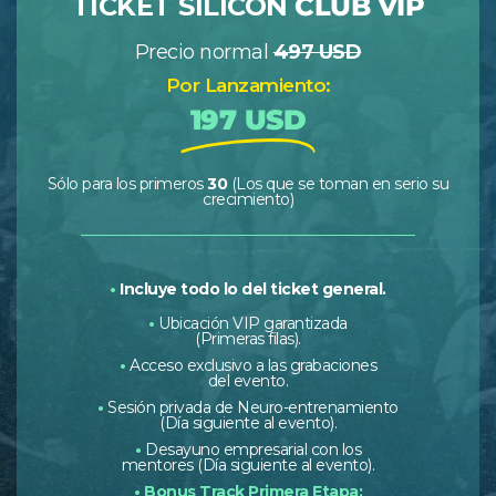
TICKET SILICON
CLUB VIP
Precio normal
497 USD
Por Lanzamiento:
197 USD
Sólo para los primeros
30
(Los que se toman en serio su
crecimiento)
•
Incluye todo lo del ticket general.
•
Ubicación VIP garantizada
(Primeras filas).
•
Acceso exclusivo a las grabaciones
del evento.
•
Sesión privada de Neuro-entrenamiento
(Día siguiente al evento).
•
Desayuno empresarial con los
mentores (Día siguiente al evento).
•
Bonus Track Primera Etapa: