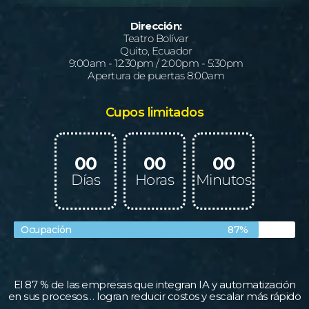
Dirección:
Teatro Bolívar
Quito, Ecuador
9:00am - 12:30pm / 2:00pm - 5:30pm
Apertura de puertas 8:00am
Cupos limitados
00
00
00
Días
Horas
Minutos
Ocupación
87%
El 87 % de las empresas que integran IA y automatización
en sus procesos… logran reducir costos y escalar más rápido