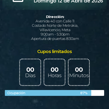
Domingo 12 de Abril de 2026
Dirección:
Avenida 40 con Calle 11
Costado Norte de Metrokia,
Villavicencio, Meta
9:00am - 5:30pm
Apertura de puertas 8:30am
Cupos limitados
00
00
00
Días
Horas
Minutos
Ocupación
87%