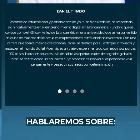
DANIEL TIRADO
en
Reconocido influenciador y pionero entre los youtubers de Medellín, ha impactado
significativamente en el emprendimiento digital en Latinoamérica. Fundó lo que se
conoce como el «Silicon Valley de Latinoamérica», una universidad que se ha convertido
ias
en cuna de muchos de los actuales emprendedores e influenciadores exitosos. Con una
carrera que abarca más de dos décadas, Daniel se destaca por su enfoque innovador y
iva
audaz en el mundo digital. Además, es un viajero experimentado, con recorridos por casi
do
tal.
100 países, lo cual enriquece su visión sobre las oportunidades de negocios globales.
d
do
Daniel se define como un educador cuyo propósito es inspirar a las personas a vivir
intensamente y perseguir sus metas con determinación.
L
s.
s
HABLAREMOS SOBRE: